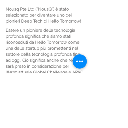
Nousq Pte Ltd
(“NousQ”) è stato
selezionato per diventare uno dei
pionieri Deep Tech di Hello Tomorrow!
Essere un pioniere della tecnologia
profonda significa che siamo stati
riconosciuti da Hello Tomorrow come
una delle startup più promettenti nel
settore della tecnologia profonda fino
ad oggi. Ciò significa anche che NousQ
sarà preso in considerazione per
l&#39;attuale Global Challenge e APAC
Challenge.
https://ciao-domani.org/
© 2022 di NousQ Pte Ltd
73 Ayer Rajah Crescent