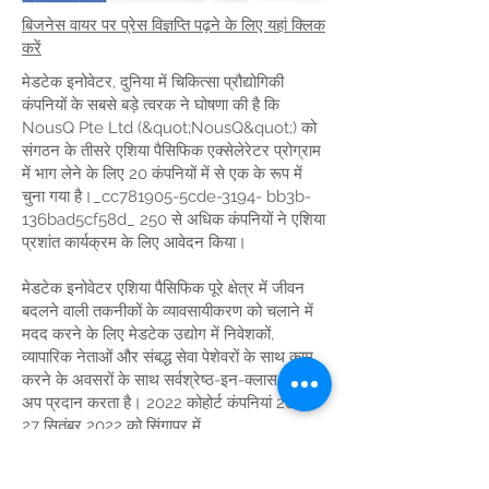
बिजनेस वायर पर प्रेस विज्ञप्ति पढ़ने के लिए यहां क्लिक
करें
मेडटेक इनोवेटर, दुनिया में चिकित्सा प्रौद्योगिकी
कंपनियों के सबसे बड़े त्वरक ने घोषणा की है कि
NousQ Pte Ltd (&quot;NousQ&quot;) को
संगठन के तीसरे एशिया पैसिफिक एक्सेलेरेटर प्रोग्राम
में भाग लेने के लिए 20 कंपनियों में से एक के रूप में
चुना गया है।_cc781905-5cde-3194- bb3b-
136bad5cf58d_ 250 से अधिक कंपनियों ने एशिया
प्रशांत कार्यक्रम के लिए आवेदन किया।
मेडटेक इनोवेटर एशिया पैसिफिक पूरे क्षेत्र में जीवन
बदलने वाली तकनीकों के व्यावसायीकरण को चलाने में
मदद करने के लिए मेडटेक उद्योग में निवेशकों,
व्यापारिक नेताओं और संबद्ध सेवा पेशेवरों के साथ काम
करने के अवसरों के साथ सर्वश्रेष्ठ-इन-क्लास स्टार्ट-
अप प्रदान करता है। 2022 कोहोर्ट कंपनियां 26 से
27 सितंबर 2022 को सिंगापुर में
APACMed&#39;s MedTech फोरम 2022 में
आयोजित होने वाले ग्रैंड फ़ाइनल में नकद पुरस्कारों