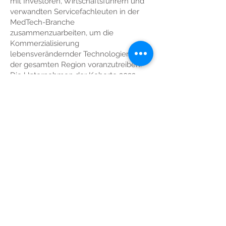
mit Investoren, Wirtschaftsführern und
verwandten Servicefachleuten in der
MedTech-Branche
zusammenzuarbeiten, um die
Kommerzialisierung
lebensverändernder Technologien in
der gesamten Region voranzutreiben.
Die Unternehmen der Kohorte 2022
werden außerdem um Geldpreise und
Auszeichnungen in Höhe von bis zu
300.000 US-Dollar im Grand Finale
kämpfen, das vom 26. bis 27. September
2022 auf dem MedTech Forum 2022 von
APACMed in Singapur stattfindet In der
gesamten Region wird das MedTech-
Forum auch Lösungen aus dieser
Gruppe von 20 MedTech-Unternehmen
präsentieren.
© 2022 von NousQ Pte Ltd