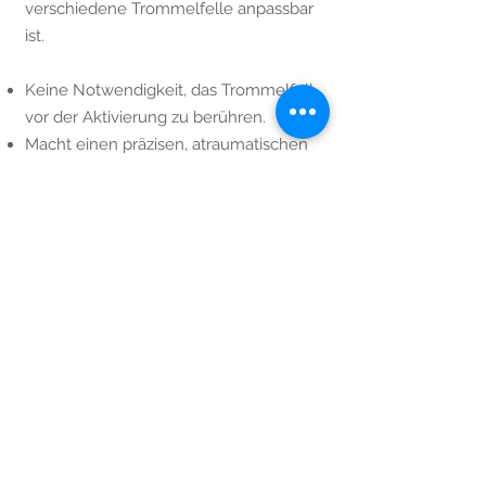
verschiedene Trommelfelle anpassbar
ist.
Keine Notwendigkeit, das Trommelfell
vor der Aktivierung zu berühren.
Macht einen präzisen, atraumatischen
Schlitzschnitt am Trommelfell wie bei
der herkömmlichen Operation im
Operationssaal, kein Stichloch.
Verwendet handelsübliche Belüftungs-
Ohrschläuche mit langer Geschichte
von Sicherheit und Leistung.
Verwendet einen tragbaren
Scheinwerfer mit einfacher
Vergrößerung anstelle des teuren und
sperrigen Mikroskops.